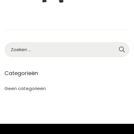
2
5
Categorieën
Geen categorieën