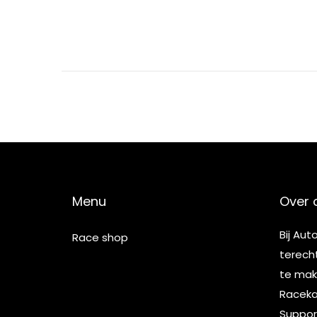
5
Menu
Over 
Bij Aut
Race shop
terech
te make
Racekar
Suppor