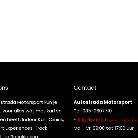
ons
Contact
ostrada Motorsport kun je
Autostrada Motorsport
t voor alles wat met karten
Tel: 085-0607710
n heeft. Indoor Kart Clinics,
E:
Info@autostradamotorspo
t Experiences, Track
Ma – Vr: 09:00 tot 17:00 uur
t en Racekleding!