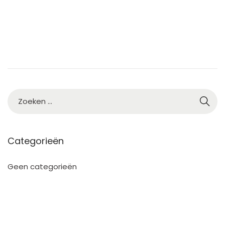
2
5
Categorieën
Geen categorieën