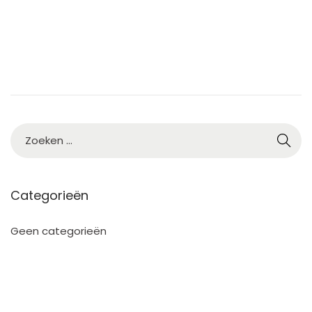
2
5
Categorieën
Geen categorieën