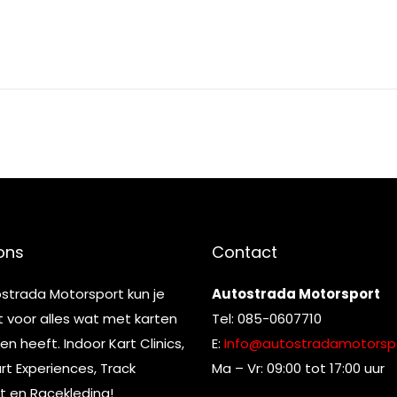
ons
Contact
ostrada Motorsport kun je
Autostrada Motorsport
t voor alles wat met karten
Tel: 085-0607710
n heeft. Indoor Kart Clinics,
E:
Info@autostradamotorspo
t Experiences, Track
Ma – Vr: 09:00 tot 17:00 uur
t en Racekleding!