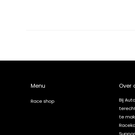
5
Menu
Over 
Bij Aut
Race shop
terech
te make
Racekar
Suppor