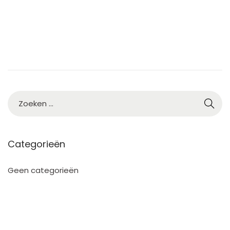
2
5
Categorieën
Geen categorieën