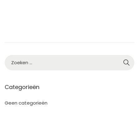
2
5
Categorieën
Geen categorieën