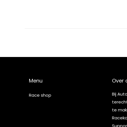
5
Menu
Over 
Bij Aut
Race shop
terech
te make
Racekar
Suppor