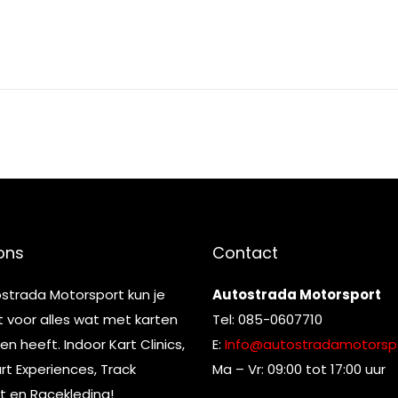
ons
Contact
ostrada Motorsport kun je
Autostrada Motorsport
t voor alles wat met karten
Tel: 085-0607710
n heeft. Indoor Kart Clinics,
E:
Info@autostradamotorspo
t Experiences, Track
Ma – Vr: 09:00 tot 17:00 uur
t en Racekleding!