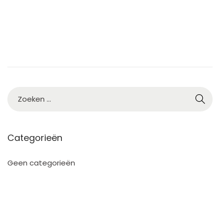
2
5
Categorieën
Geen categorieën