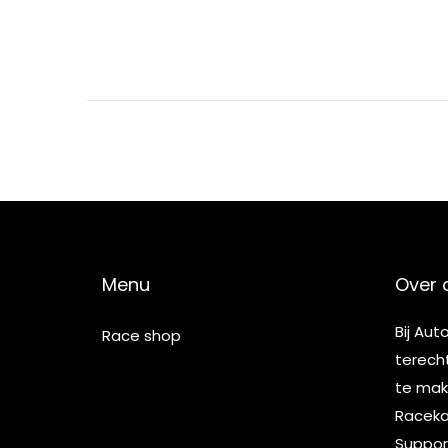
5
Menu
Over 
Bij Aut
Race shop
terech
te make
Racekar
Suppor