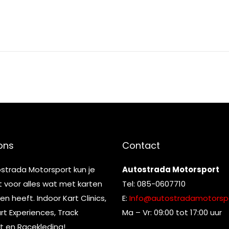
ons
Contact
ostrada Motorsport kun je
Autostrada Motorsport
t voor alles wat met karten
Tel: 085-0607710
n heeft. Indoor Kart Clinics,
E:
Info@autostradamotorspo
t Experiences, Track
Ma – Vr: 09:00 tot 17:00 uur
t en Racekleding!