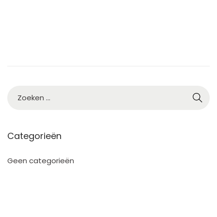
2
5
Categorieën
Geen categorieën