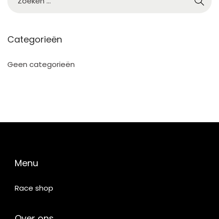
5
Categorieën
Geen categorieën
Menu
Race shop
Over ons