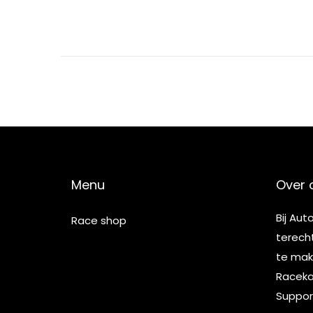
5
Menu
Over 
Bij Aut
Race shop
terech
te make
Racekar
Suppor