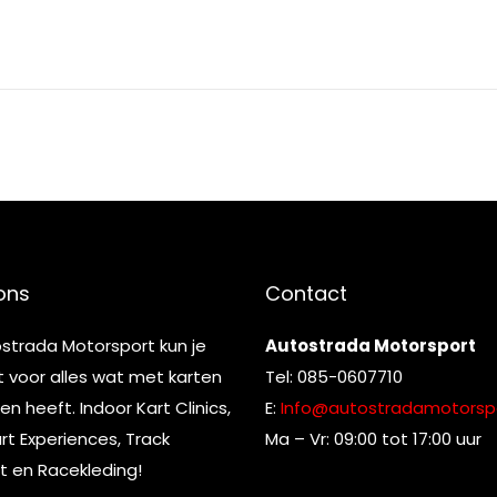
ons
Contact
ostrada Motorsport kun je
Autostrada Motorsport
t voor alles wat met karten
Tel: 085-0607710
n heeft. Indoor Kart Clinics,
E:
Info@autostradamotorspo
t Experiences, Track
Ma – Vr: 09:00 tot 17:00 uur
t en Racekleding!