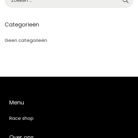
5
Categorieën
Geen categorieën
Menu
Race shop
Over ons