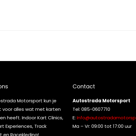
ons
Contact
ostrada Motorsport kun je
Autostrada Motorsport
t voor alles wat met karten
Tel: 085-0607710
n heeft. Indoor Kart Clinics,
E:
Info@autostradamotorspo
t Experiences, Track
Ma – Vr: 09:00 tot 17:00 uur
t en Racekleding!