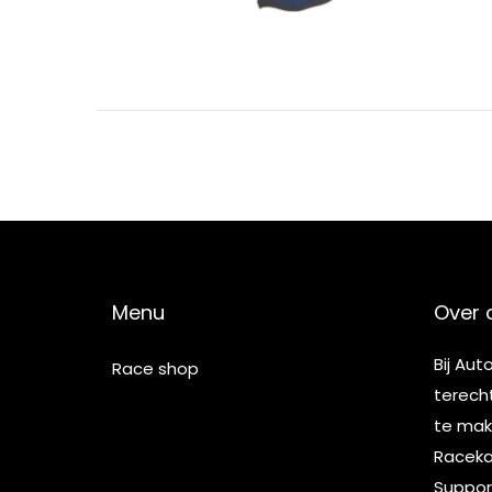
5
Menu
Over 
Bij Aut
Race shop
terech
te make
Racekar
Suppor