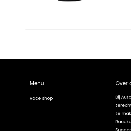
5
Menu
Over 
Bij Aut
Race shop
terech
te make
Racekar
Suppor