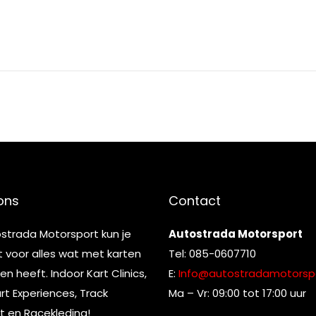
ons
Contact
ostrada Motorsport kun je
Autostrada Motorsport
t voor alles wat met karten
Tel: 085-0607710
n heeft. Indoor Kart Clinics,
E:
Info@autostradamotorspo
t Experiences, Track
Ma – Vr: 09:00 tot 17:00 uur
t en Racekleding!