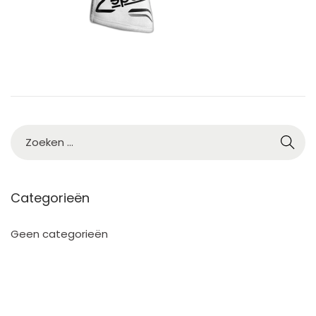
2
5
Categorieën
Geen categorieën