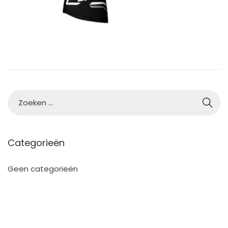
2
5
Categorieën
Geen categorieën