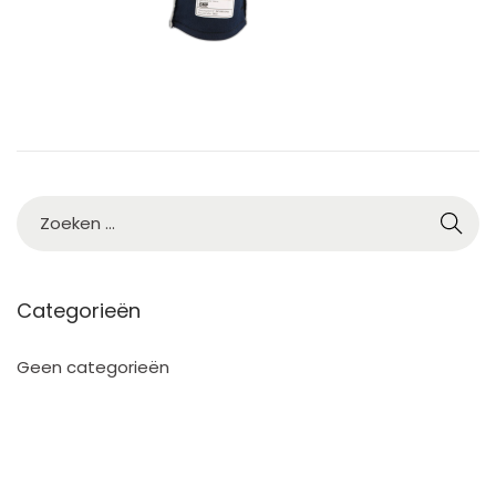
2
5
Categorieën
Geen categorieën