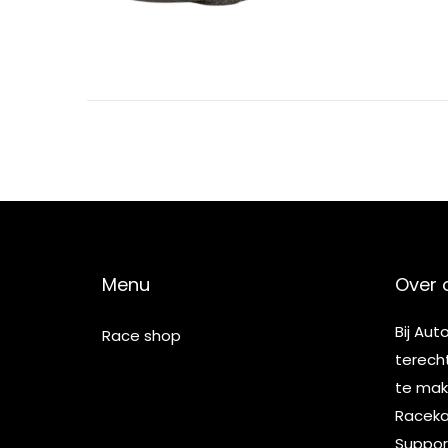
5
Menu
Over 
Bij Aut
Race shop
terech
te make
Racekar
Suppor