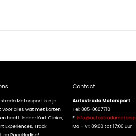
ons
Contact
ostrada Motorsport kun je
Autostrada Motorsport
t voor alles wat met karten
Tel: 085-0607710
n heeft. Indoor Kart Clinics,
E:
Info@autostradamotorspo
t Experiences, Track
Ma – Vr: 09:00 tot 17:00 uur
t en Racekleding!