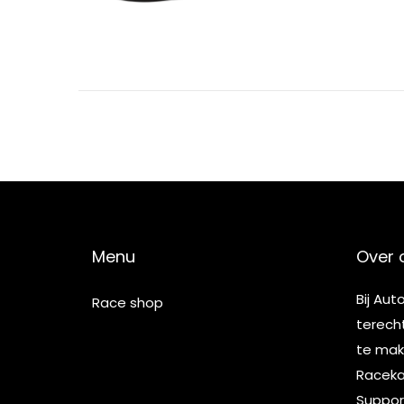
5
Menu
Over 
Bij Aut
Race shop
terech
te make
Racekar
Suppor