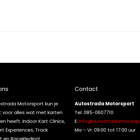
ons
Contact
ostrada Motorsport kun je
Autostrada Motorsport
t voor alles wat met karten
Tel: 085-0607710
n heeft. Indoor Kart Clinics,
E:
Info@autostradamotorspo
t Experiences, Track
Ma – Vr: 09:00 tot 17:00 uur
t en Racekleding!