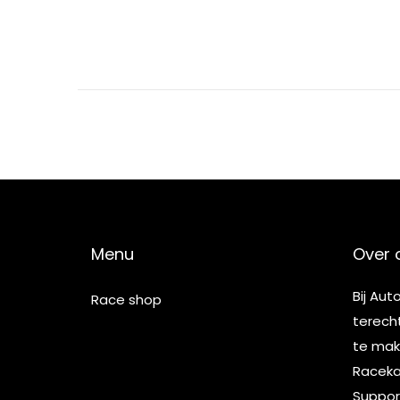
5
Menu
Over 
Bij Aut
Race shop
terech
te make
Racekar
Suppor