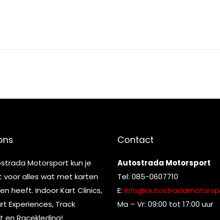
ons
Contact
ostrada Motorsport kun je
Autostrada Motorsport
t voor alles wat met karten
Tel: 085-0607710
n heeft. Indoor Kart Clinics,
E:
Info@autostradamotorspo
t Experiences, Track
Ma – Vr: 09:00 tot 17:00 uur
t en Racekleding!