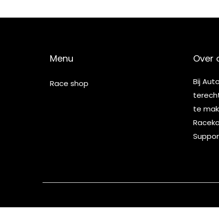
5
Menu
Over 
Bij Aut
Race shop
terech
te make
Racekar
Suppor