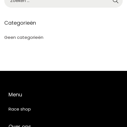
5
Categorieën
Geen categorieën
Menu
Race shop
Over ons