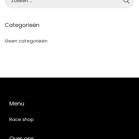
5
Categorieën
Geen categorieën
Menu
Race shop
Over ons