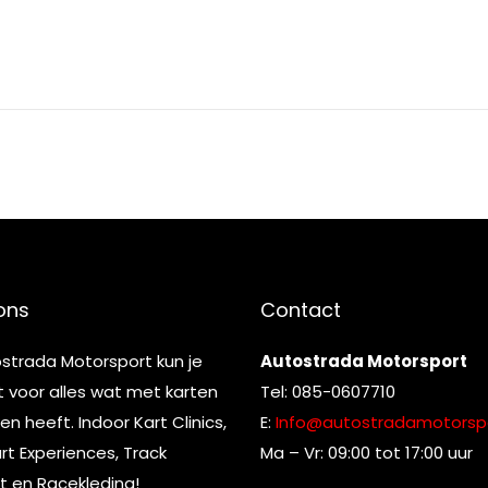
ons
Contact
ostrada Motorsport kun je
Autostrada Motorsport
t voor alles wat met karten
Tel: 085-0607710
n heeft. Indoor Kart Clinics,
E:
Info@autostradamotorspo
t Experiences, Track
Ma – Vr: 09:00 tot 17:00 uur
t en Racekleding!