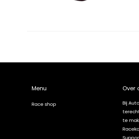
5
Menu
Over 
Bij Aut
Race shop
terech
te make
Racekar
Suppor