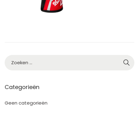
2
5
Categorieën
Geen categorieën