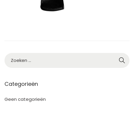
2
5
Categorieën
Geen categorieën