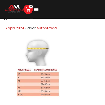
0
groessen_helme
.
G
16 april 2024
door
Autostrada
e
p
l
a
a
t
s
t
o
p