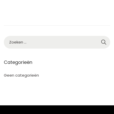
2
3
Categorieën
Geen categorieën