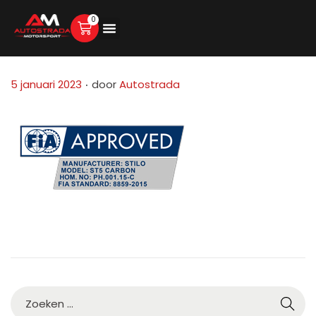
0
fia-st5-carbon
.
G
5 januari 2023
door
Autostrada
e
p
l
a
a
t
s
t
o
p