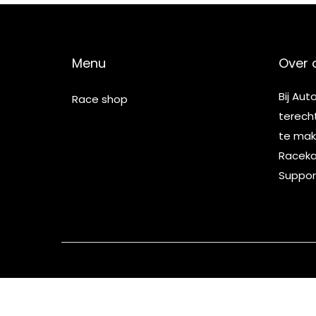
Menu
Over 
Bij Aut
Race shop
terech
te make
Racekar
Suppor