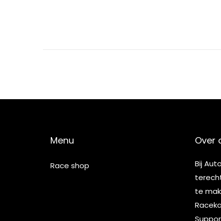
Menu
Over 
Bij Aut
Race shop
terech
te make
Racekar
Suppor