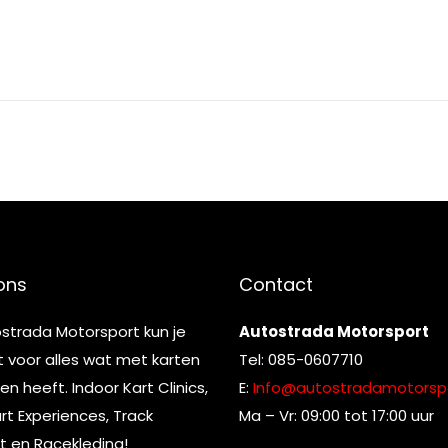
ons
Contact
ostrada Motorsport kun je
Autostrada Motorsport
t voor alles wat met karten
Tel: 085-0607710
n heeft. Indoor Kart Clinics,
E:
Info@autostradamotorspo
t Experiences, Track
Ma – Vr: 09:00 tot 17:00 uur
t en Racekleding!