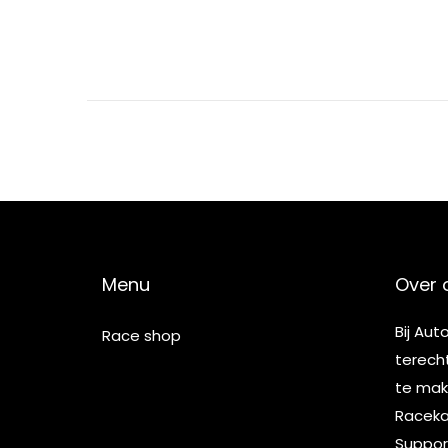
Menu
Over 
Bij Aut
Race shop
terech
te make
Racekar
Suppor