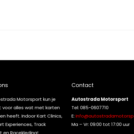
ons
Contact
ostrada Motorsport kun je
Autostrada Motorsport
t voor alles wat met karten
Tel: 085-0607710
n heeft. Indoor Kart Clinics,
E:
Info@autostradamotorspo
t Experiences, Track
Ma – Vr: 09:00 tot 17:00 uur
t en Racekleding!