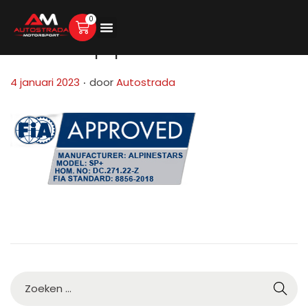
0
9051-fia-sp-plus
.
G
4 januari 2023
door
Autostrada
e
p
l
a
a
t
s
t
o
p