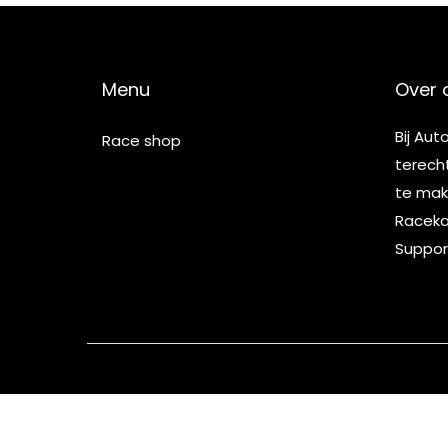
Menu
Over 
Bij Aut
Race shop
terech
te make
Racekar
Suppor