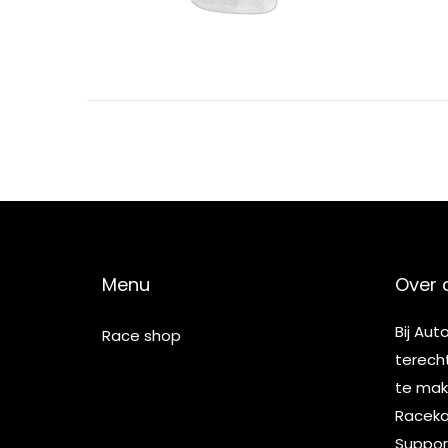
Menu
Over 
Bij Aut
Race shop
terech
te make
Racekar
Suppor