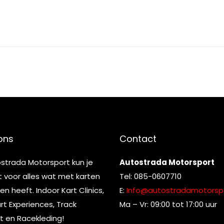
ons
Contact
ostrada Motorsport kun je
Autostrada Motorsport
t voor alles wat met karten
Tel: 085-0607710
n heeft. Indoor Kart Clinics,
E:
Info@autostradamotorspo
t Experiences, Track
Ma – Vr: 09:00 tot 17:00 uur
t en Racekleding!