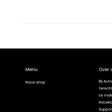
Menu
Over 
Bij Aut
Race shop
terech
te make
Racekar
Suppor