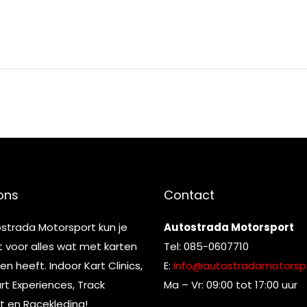
ons
Contact
ostrada Motorsport kun je
Autostrada Motorsport
t voor alles wat met karten
Tel: 085-0607710
n heeft. Indoor Kart Clinics,
E:
Info@autostradamotorspo
t Experiences, Track
Ma – Vr: 09:00 tot 17:00 uur
t en Racekleding!