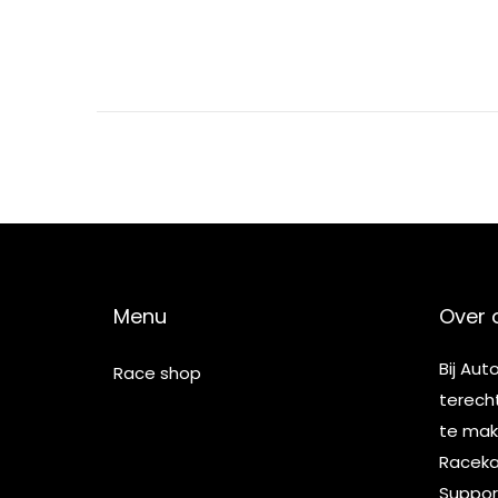
2
2
Menu
Over 
Bij Aut
Race shop
terech
te make
Racekar
Suppor