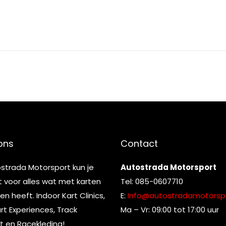
ons
Contact
ostrada Motorsport kun je
Autostrada Motorsport
t voor alles wat met karten
Tel: 085-0607710
n heeft. Indoor Kart Clinics,
E:
Info@autostradamotorspo
t Experiences, Track
Ma – Vr: 09:00 tot 17:00 uur
t en Racekleding!