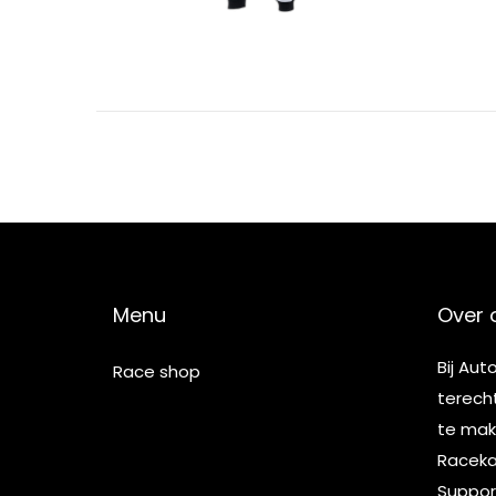
2
Menu
Over 
Bij Aut
Race shop
terech
te make
Racekar
Suppor