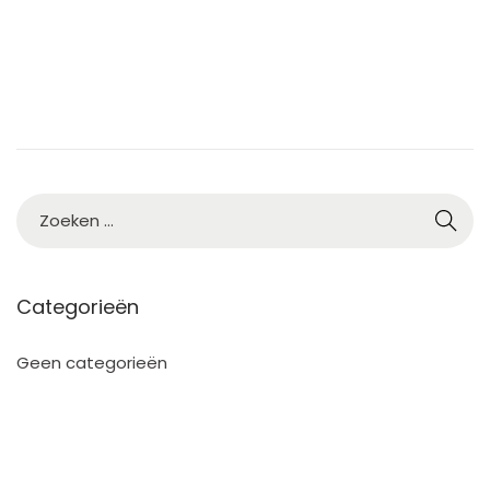
2
2
Categorieën
Geen categorieën