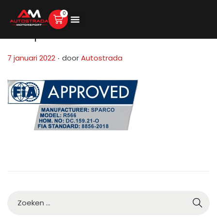
0
fia-sprint
.
G
7 januari 2022
door
Autostrada
e
p
l
a
a
t
s
t
o
p