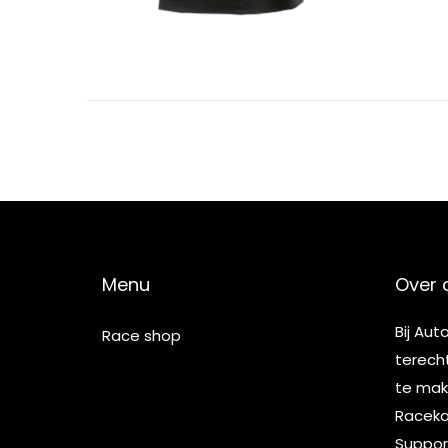
1
Menu
Over 
Bij Aut
Race shop
terech
te make
Racekar
Suppor