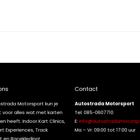
ons
Contact
ostrada Motorsport kun je
Autostrada Motorsport
t voor alles wat met karten
Tel: 085-0607710
n heeft. Indoor Kart Clinics,
E:
Info@autostradamotorspo
t Experiences, Track
Ma – Vr: 09:00 tot 17:00 uur
t en Racekleding!