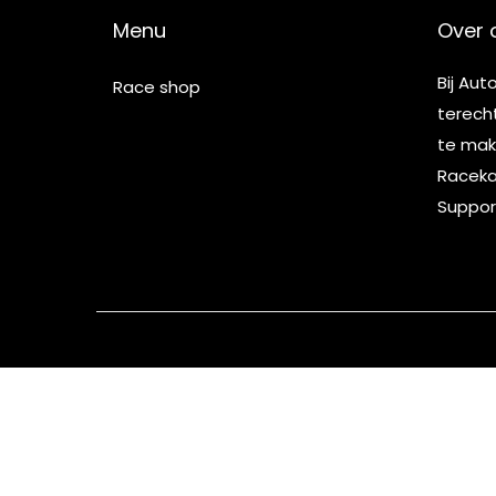
Menu
Over 
Bij Aut
Race shop
terech
te make
Racekar
Suppor