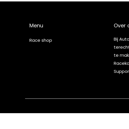
Menu
Over 
Bij Aut
Race shop
terech
te make
Racekar
Suppor