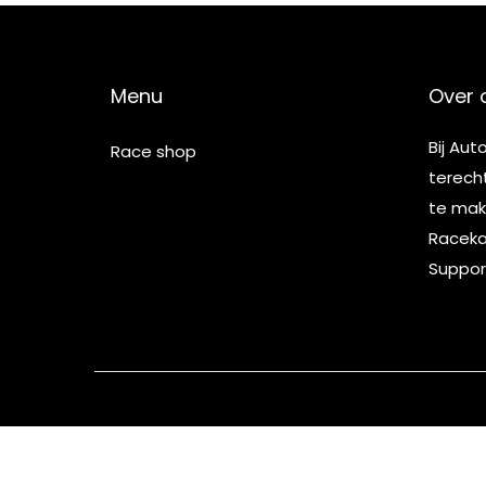
Menu
Over 
Bij Aut
Race shop
terech
te make
Racekar
Suppor