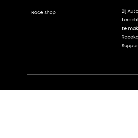
Bij Aut
Race shop
terech
te make
Racekar
Suppor